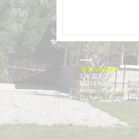
Villa Victoire
3 rd 522
09310 Aulos
Ariège - Pyrénées
Occitanie
- France