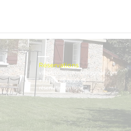
Réservations
villavictoirepyrenees@gmail.com
+33 (0)6 86 76 23 15
réservation en ligne